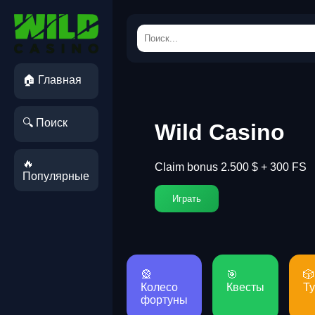
🏠 Главная
🔍 Поиск
Wild Casino
🔥
Claim bonus 2.500 $ + 300 FS
Популярные
Играть
🎡
🎯
🎲
Колесо
Квесты
Т
фортуны